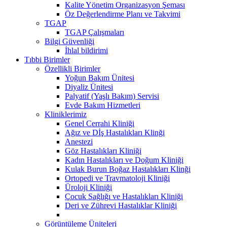
Kalite Yönetim Organizasyon Şeması
Öz Değerlendirme Planı ve Takvimi
TGAP
TGAP Çalışmaları
Bilgi Güvenliği
İhlal bildirimi
Tıbbi Birimler
Özellikli Birimler
Yoğun Bakım Ünitesi
Diyaliz Ünitesi
Palyatif (Yaşlı Bakım) Servisi
Evde Bakım Hizmetleri
Kliniklerimiz
Genel Cerrahi Kliniği
Ağız ve Dİş Hastalıkları Klinği
Anestezi
Göz Hastalıkları Kliniği
Kadın Hastalıkları ve Doğum Kliniği
Kulak Burun Boğaz Hastalıkları Klinği
Ortopedi ve Travmatoloji Kliniği
Üroloji Kliniği
Çocuk Sağlığı ve Hastalıkları Kliniği
Deri ve Zührevi Hastalıklar Kliniği
Görüntüleme Üniteleri