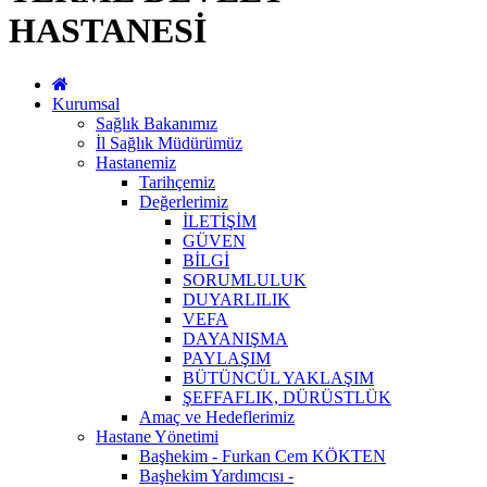
HASTANESİ
Kurumsal
Sağlık Bakanımız
İl Sağlık Müdürümüz
Hastanemiz
Tarihçemiz
Değerlerimiz
İLETİŞİM
GÜVEN
BİLGİ
SORUMLULUK
DUYARLILIK
VEFA
DAYANIŞMA
PAYLAŞIM
BÜTÜNCÜL YAKLAŞIM
ŞEFFAFLIK, DÜRÜSTLÜK
Amaç ve Hedeflerimiz
Hastane Yönetimi
Başhekim - Furkan Cem KÖKTEN
Başhekim Yardımcısı -