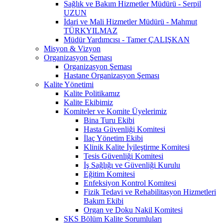
Sağlık ve Bakım Hizmetler Müdürü - Serpil
UZUN
İdari ve Mali Hizmetler Müdürü - Mahmut
TÜRKYILMAZ
Müdür Yardımcısı - Tamer ÇALIŞKAN
Misyon & Vizyon
Organizasyon Şeması
Organizasyon Şeması
Hastane Organizasyon Şeması
Kalite Yönetimi
Kalite Politikamız
Kalite Ekibimiz
Komiteler ve Komite Üyelerimiz
Bina Turu Ekibi
Hasta Güvenliği Komitesi
İlaç Yönetim Ekibi
Klinik Kalite İyileştirme Komitesi
Tesis Güvenliği Komitesi
İş Sağlığı ve Güvenliği Kurulu
Eğitim Komitesi
Enfeksiyon Kontrol Komitesi
Fizik Tedavi ve Rehabilitasyon Hizmetleri
Bakım Ekibi
Organ ve Doku Nakil Komitesi
SKS Bölüm Kalite Sorumluları