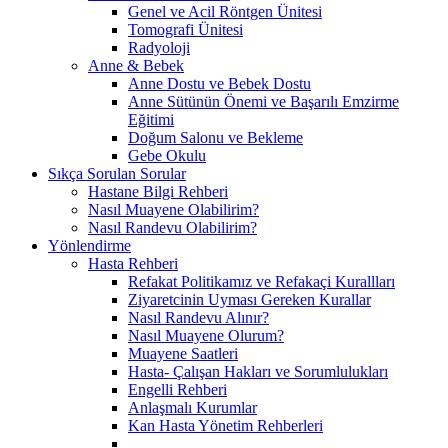
Genel ve Acil Röntgen Ünitesi
Tomografi Ünitesi
Radyoloji
Anne & Bebek
Anne Dostu ve Bebek Dostu
Anne Sütünün Önemi ve Başarılı Emzirme
Eğitimi
Doğum Salonu ve Bekleme
Gebe Okulu
Sıkça Sorulan Sorular
Hastane Bilgi Rehberi
Nasıl Muayene Olabilirim?
Nasıl Randevu Olabilirim?
Yönlendirme
Hasta Rehberi
Refakat Politikamız ve Refakaçi Kurallları
Ziyaretcinin Uyması Gereken Kurallar
Nasıl Randevu Alınır?
Nasıl Muayene Olurum?
Muayene Saatleri
Hasta- Çalışan Hakları ve Sorumlulukları
Engelli Rehberi
Anlaşmalı Kurumlar
Kan Hasta Yönetim Rehberleri