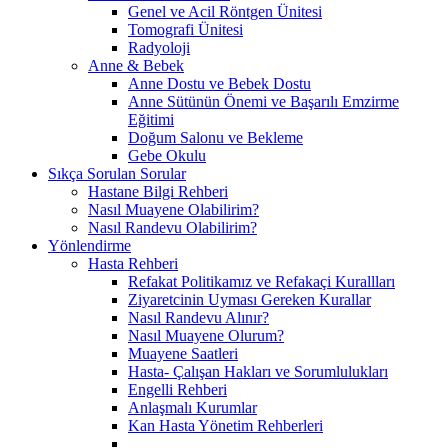
Genel ve Acil Röntgen Ünitesi
Tomografi Ünitesi
Radyoloji
Anne & Bebek
Anne Dostu ve Bebek Dostu
Anne Sütünün Önemi ve Başarılı Emzirme
Eğitimi
Doğum Salonu ve Bekleme
Gebe Okulu
Sıkça Sorulan Sorular
Hastane Bilgi Rehberi
Nasıl Muayene Olabilirim?
Nasıl Randevu Olabilirim?
Yönlendirme
Hasta Rehberi
Refakat Politikamız ve Refakaçi Kurallları
Ziyaretcinin Uyması Gereken Kurallar
Nasıl Randevu Alınır?
Nasıl Muayene Olurum?
Muayene Saatleri
Hasta- Çalışan Hakları ve Sorumlulukları
Engelli Rehberi
Anlaşmalı Kurumlar
Kan Hasta Yönetim Rehberleri