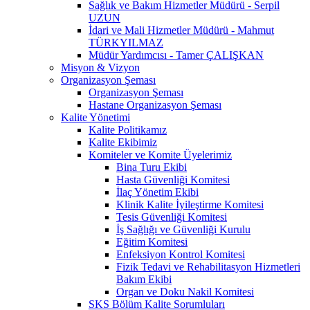
Sağlık ve Bakım Hizmetler Müdürü - Serpil
UZUN
İdari ve Mali Hizmetler Müdürü - Mahmut
TÜRKYILMAZ
Müdür Yardımcısı - Tamer ÇALIŞKAN
Misyon & Vizyon
Organizasyon Şeması
Organizasyon Şeması
Hastane Organizasyon Şeması
Kalite Yönetimi
Kalite Politikamız
Kalite Ekibimiz
Komiteler ve Komite Üyelerimiz
Bina Turu Ekibi
Hasta Güvenliği Komitesi
İlaç Yönetim Ekibi
Klinik Kalite İyileştirme Komitesi
Tesis Güvenliği Komitesi
İş Sağlığı ve Güvenliği Kurulu
Eğitim Komitesi
Enfeksiyon Kontrol Komitesi
Fizik Tedavi ve Rehabilitasyon Hizmetleri
Bakım Ekibi
Organ ve Doku Nakil Komitesi
SKS Bölüm Kalite Sorumluları