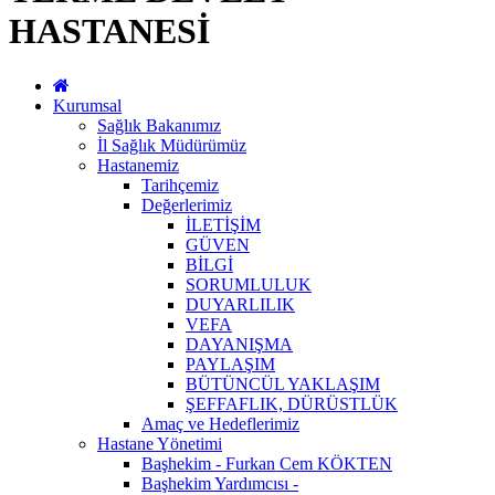
HASTANESİ
Kurumsal
Sağlık Bakanımız
İl Sağlık Müdürümüz
Hastanemiz
Tarihçemiz
Değerlerimiz
İLETİŞİM
GÜVEN
BİLGİ
SORUMLULUK
DUYARLILIK
VEFA
DAYANIŞMA
PAYLAŞIM
BÜTÜNCÜL YAKLAŞIM
ŞEFFAFLIK, DÜRÜSTLÜK
Amaç ve Hedeflerimiz
Hastane Yönetimi
Başhekim - Furkan Cem KÖKTEN
Başhekim Yardımcısı -