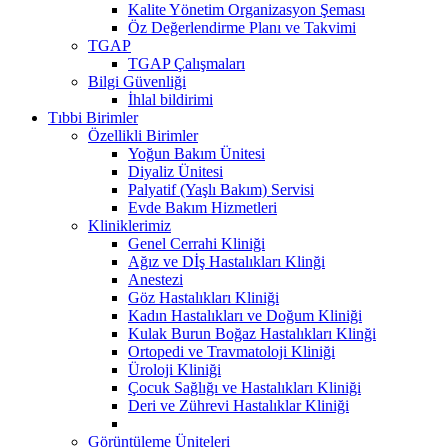
Kalite Yönetim Organizasyon Şeması
Öz Değerlendirme Planı ve Takvimi
TGAP
TGAP Çalışmaları
Bilgi Güvenliği
İhlal bildirimi
Tıbbi Birimler
Özellikli Birimler
Yoğun Bakım Ünitesi
Diyaliz Ünitesi
Palyatif (Yaşlı Bakım) Servisi
Evde Bakım Hizmetleri
Kliniklerimiz
Genel Cerrahi Kliniği
Ağız ve Dİş Hastalıkları Klinği
Anestezi
Göz Hastalıkları Kliniği
Kadın Hastalıkları ve Doğum Kliniği
Kulak Burun Boğaz Hastalıkları Klinği
Ortopedi ve Travmatoloji Kliniği
Üroloji Kliniği
Çocuk Sağlığı ve Hastalıkları Kliniği
Deri ve Zührevi Hastalıklar Kliniği
Görüntüleme Üniteleri