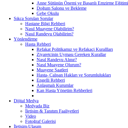
Anne Sütünün Önemi ve Başarılı Emzirme Eğitim
Doğum Salonu ve Bekleme
Gebe Okulu
Sıkça Sorulan Sorular
Hastane Bilgi Rehberi
Nasıl Muayene Olabilirim?
Nasıl Randevu Olabilirim?
Yönlendirme
Hasta Rehberi
Refakat Politikamız ve Refakaçi Kurallları
Ziyaretcinin Uyması Gereken Kurallar
Nasıl Randevu Alınır?
Nasıl Muayene Olurum?
Muayene Saatleri
Hasta- Çalışan Hakları ve Sorumlulukları
Engelli Rehberi
Anlaşmalı Kurumlar
Kan Hasta Yönetim Rehberleri
Dijital Medya
Medyada Biz
İletişim & Tanıtım Faaliyetleri
Video
Fotoğraf Galerisi
İletişim-Ulaşım