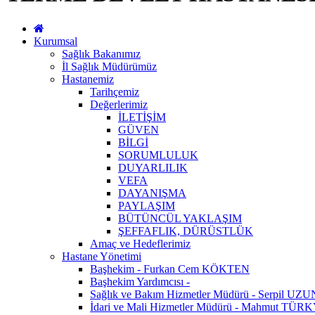
Kurumsal
Sağlık Bakanımız
İl Sağlık Müdürümüz
Hastanemiz
Tarihçemiz
Değerlerimiz
İLETİŞİM
GÜVEN
BİLGİ
SORUMLULUK
DUYARLILIK
VEFA
DAYANIŞMA
PAYLAŞIM
BÜTÜNCÜL YAKLAŞIM
ŞEFFAFLIK, DÜRÜSTLÜK
Amaç ve Hedeflerimiz
Hastane Yönetimi
Başhekim - Furkan Cem KÖKTEN
Başhekim Yardımcısı -
Sağlık ve Bakım Hizmetler Müdürü - Serpil UZU
İdari ve Mali Hizmetler Müdürü - Mahmut TÜ