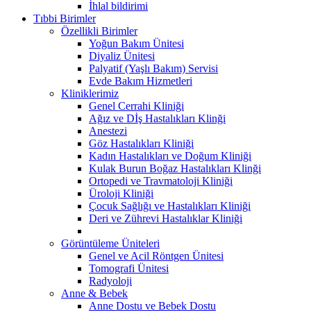
İhlal bildirimi
Tıbbi Birimler
Özellikli Birimler
Yoğun Bakım Ünitesi
Diyaliz Ünitesi
Palyatif (Yaşlı Bakım) Servisi
Evde Bakım Hizmetleri
Kliniklerimiz
Genel Cerrahi Kliniği
Ağız ve Dİş Hastalıkları Klinği
Anestezi
Göz Hastalıkları Kliniği
Kadın Hastalıkları ve Doğum Kliniği
Kulak Burun Boğaz Hastalıkları Klinği
Ortopedi ve Travmatoloji Kliniği
Üroloji Kliniği
Çocuk Sağlığı ve Hastalıkları Kliniği
Deri ve Zührevi Hastalıklar Kliniği
Görüntüleme Üniteleri
Genel ve Acil Röntgen Ünitesi
Tomografi Ünitesi
Radyoloji
Anne & Bebek
Anne Dostu ve Bebek Dostu