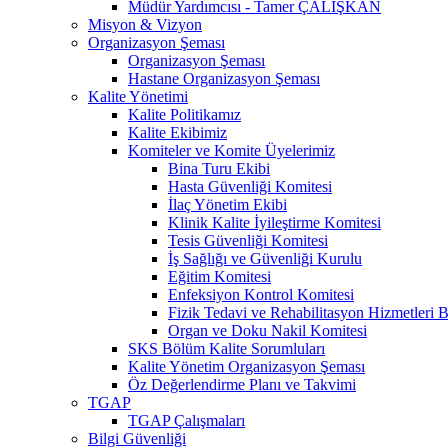
Müdür Yardımcısı - Tamer ÇALIŞKAN
Misyon & Vizyon
Organizasyon Şeması
Organizasyon Şeması
Hastane Organizasyon Şeması
Kalite Yönetimi
Kalite Politikamız
Kalite Ekibimiz
Komiteler ve Komite Üyelerimiz
Bina Turu Ekibi
Hasta Güvenliği Komitesi
İlaç Yönetim Ekibi
Klinik Kalite İyileştirme Komitesi
Tesis Güvenliği Komitesi
İş Sağlığı ve Güvenliği Kurulu
Eğitim Komitesi
Enfeksiyon Kontrol Komitesi
Fizik Tedavi ve Rehabilitasyon Hizmetleri 
Organ ve Doku Nakil Komitesi
SKS Bölüm Kalite Sorumluları
Kalite Yönetim Organizasyon Şeması
Öz Değerlendirme Planı ve Takvimi
TGAP
TGAP Çalışmaları
Bilgi Güvenliği