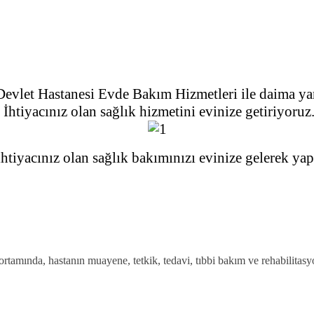
evlet Hastanesi Evde Bakım Hizmetleri ile daima ya
İhtiya
cınız ol
an sağlık hizmetini evinize getiriyoruz
iyacınız olan sağlık bakımınızı evinize gelerek yapıy
tamında, hastanın muayene, tetkik, tedavi, tıbbi bakım ve rehabilitasyon