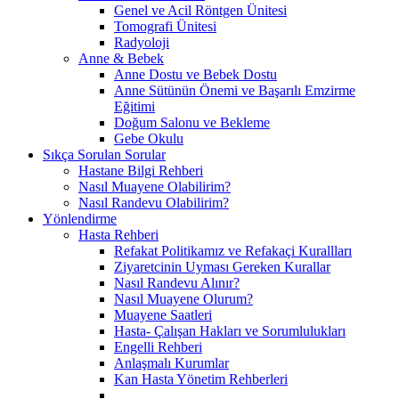
Genel ve Acil Röntgen Ünitesi
Tomografi Ünitesi
Radyoloji
Anne & Bebek
Anne Dostu ve Bebek Dostu
Anne Sütünün Önemi ve Başarılı Emzirme
Eğitimi
Doğum Salonu ve Bekleme
Gebe Okulu
Sıkça Sorulan Sorular
Hastane Bilgi Rehberi
Nasıl Muayene Olabilirim?
Nasıl Randevu Olabilirim?
Yönlendirme
Hasta Rehberi
Refakat Politikamız ve Refakaçi Kurallları
Ziyaretcinin Uyması Gereken Kurallar
Nasıl Randevu Alınır?
Nasıl Muayene Olurum?
Muayene Saatleri
Hasta- Çalışan Hakları ve Sorumlulukları
Engelli Rehberi
Anlaşmalı Kurumlar
Kan Hasta Yönetim Rehberleri