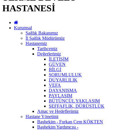
HASTANESİ
Kurumsal
Sağlık Bakanımız
İl Sağlık Müdürümüz
Hastanemiz
Tarihçemiz
Değerlerimiz
İLETİŞİM
GÜVEN
BİLGİ
SORUMLULUK
DUYARLILIK
VEFA
DAYANIŞMA
PAYLAŞIM
BÜTÜNCÜL YAKLAŞIM
ŞEFFAFLIK, DÜRÜSTLÜK
Amaç ve Hedeflerimiz
Hastane Yönetimi
Başhekim - Furkan Cem KÖKTEN
Başhekim Yardımcısı -