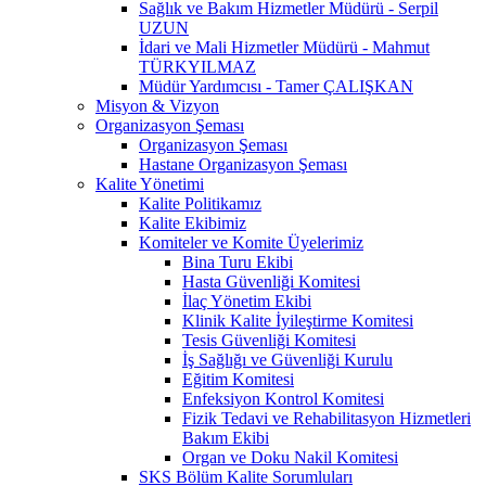
Sağlık ve Bakım Hizmetler Müdürü - Serpil
UZUN
İdari ve Mali Hizmetler Müdürü - Mahmut
TÜRKYILMAZ
Müdür Yardımcısı - Tamer ÇALIŞKAN
Misyon & Vizyon
Organizasyon Şeması
Organizasyon Şeması
Hastane Organizasyon Şeması
Kalite Yönetimi
Kalite Politikamız
Kalite Ekibimiz
Komiteler ve Komite Üyelerimiz
Bina Turu Ekibi
Hasta Güvenliği Komitesi
İlaç Yönetim Ekibi
Klinik Kalite İyileştirme Komitesi
Tesis Güvenliği Komitesi
İş Sağlığı ve Güvenliği Kurulu
Eğitim Komitesi
Enfeksiyon Kontrol Komitesi
Fizik Tedavi ve Rehabilitasyon Hizmetleri
Bakım Ekibi
Organ ve Doku Nakil Komitesi
SKS Bölüm Kalite Sorumluları