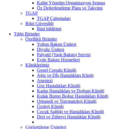
Kalite Yönetim Organizasyon Şeması
Öz Değerlendirme Planı ve Takvimi
TGAP
TGAP Çalışmaları
Bilgi Güvenliği
İhlal bildirimi
Tıbbi Birimler
Özellikli Birimler
Yoğun Bakım Ünitesi
Diyaliz Ünitesi
Palyatif (Yaşlı Bakım) Servisi
Evde Bakım Hizmetleri
Kliniklerimiz
Genel Cerrahi Kliniği
Ağız ve Dİş Hastalıkları Klinği
Anestezi
Göz Hastalıkları Kliniği
Kadın Hastalıkları ve Doğum Kliniği
Kulak Burun Boğaz Hastalıkları Klinği
Ortopedi ve Travmatoloji Kliniği
Üroloji Kliniği
Çocuk Sağlığı ve Hastalıkları Kliniği
Deri ve Zührevi Hastalıklar Kliniği
Görüntüleme Üniteleri