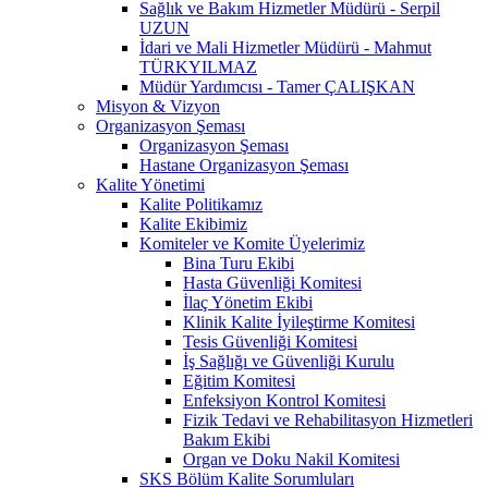
Sağlık ve Bakım Hizmetler Müdürü - Serpil
UZUN
İdari ve Mali Hizmetler Müdürü - Mahmut
TÜRKYILMAZ
Müdür Yardımcısı - Tamer ÇALIŞKAN
Misyon & Vizyon
Organizasyon Şeması
Organizasyon Şeması
Hastane Organizasyon Şeması
Kalite Yönetimi
Kalite Politikamız
Kalite Ekibimiz
Komiteler ve Komite Üyelerimiz
Bina Turu Ekibi
Hasta Güvenliği Komitesi
İlaç Yönetim Ekibi
Klinik Kalite İyileştirme Komitesi
Tesis Güvenliği Komitesi
İş Sağlığı ve Güvenliği Kurulu
Eğitim Komitesi
Enfeksiyon Kontrol Komitesi
Fizik Tedavi ve Rehabilitasyon Hizmetleri
Bakım Ekibi
Organ ve Doku Nakil Komitesi
SKS Bölüm Kalite Sorumluları