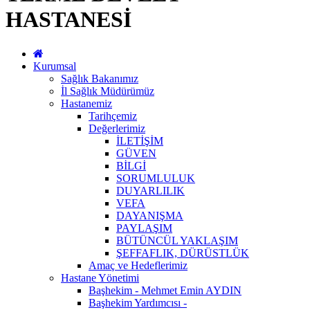
HASTANESİ
Kurumsal
Sağlık Bakanımız
İl Sağlık Müdürümüz
Hastanemiz
Tarihçemiz
Değerlerimiz
İLETİŞİM
GÜVEN
BİLGİ
SORUMLULUK
DUYARLILIK
VEFA
DAYANIŞMA
PAYLAŞIM
BÜTÜNCÜL YAKLAŞIM
ŞEFFAFLIK, DÜRÜSTLÜK
Amaç ve Hedeflerimiz
Hastane Yönetimi
Başhekim - Mehmet Emin AYDIN
Başhekim Yardımcısı -