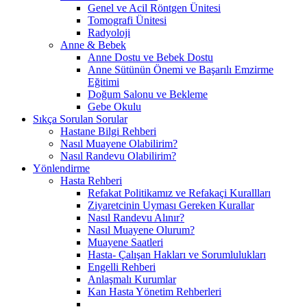
Genel ve Acil Röntgen Ünitesi
Tomografi Ünitesi
Radyoloji
Anne & Bebek
Anne Dostu ve Bebek Dostu
Anne Sütünün Önemi ve Başarılı Emzirme
Eğitimi
Doğum Salonu ve Bekleme
Gebe Okulu
Sıkça Sorulan Sorular
Hastane Bilgi Rehberi
Nasıl Muayene Olabilirim?
Nasıl Randevu Olabilirim?
Yönlendirme
Hasta Rehberi
Refakat Politikamız ve Refakaçi Kurallları
Ziyaretcinin Uyması Gereken Kurallar
Nasıl Randevu Alınır?
Nasıl Muayene Olurum?
Muayene Saatleri
Hasta- Çalışan Hakları ve Sorumlulukları
Engelli Rehberi
Anlaşmalı Kurumlar
Kan Hasta Yönetim Rehberleri