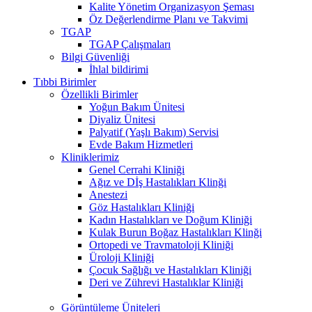
Kalite Yönetim Organizasyon Şeması
Öz Değerlendirme Planı ve Takvimi
TGAP
TGAP Çalışmaları
Bilgi Güvenliği
İhlal bildirimi
Tıbbi Birimler
Özellikli Birimler
Yoğun Bakım Ünitesi
Diyaliz Ünitesi
Palyatif (Yaşlı Bakım) Servisi
Evde Bakım Hizmetleri
Kliniklerimiz
Genel Cerrahi Kliniği
Ağız ve Dİş Hastalıkları Klinği
Anestezi
Göz Hastalıkları Kliniği
Kadın Hastalıkları ve Doğum Kliniği
Kulak Burun Boğaz Hastalıkları Klinği
Ortopedi ve Travmatoloji Kliniği
Üroloji Kliniği
Çocuk Sağlığı ve Hastalıkları Kliniği
Deri ve Zührevi Hastalıklar Kliniği
Görüntüleme Üniteleri