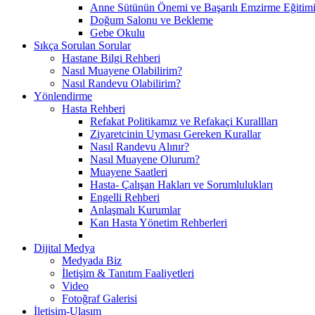
Anne Sütünün Önemi ve Başarılı Emzirme Eğitim
Doğum Salonu ve Bekleme
Gebe Okulu
Sıkça Sorulan Sorular
Hastane Bilgi Rehberi
Nasıl Muayene Olabilirim?
Nasıl Randevu Olabilirim?
Yönlendirme
Hasta Rehberi
Refakat Politikamız ve Refakaçi Kurallları
Ziyaretcinin Uyması Gereken Kurallar
Nasıl Randevu Alınır?
Nasıl Muayene Olurum?
Muayene Saatleri
Hasta- Çalışan Hakları ve Sorumlulukları
Engelli Rehberi
Anlaşmalı Kurumlar
Kan Hasta Yönetim Rehberleri
Dijital Medya
Medyada Biz
İletişim & Tanıtım Faaliyetleri
Video
Fotoğraf Galerisi
İletişim-Ulaşım