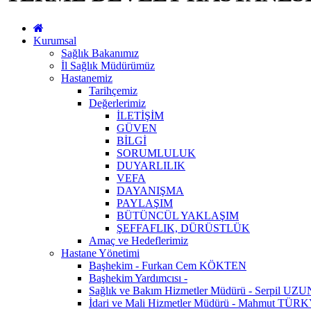
Kurumsal
Sağlık Bakanımız
İl Sağlık Müdürümüz
Hastanemiz
Tarihçemiz
Değerlerimiz
İLETİŞİM
GÜVEN
BİLGİ
SORUMLULUK
DUYARLILIK
VEFA
DAYANIŞMA
PAYLAŞIM
BÜTÜNCÜL YAKLAŞIM
ŞEFFAFLIK, DÜRÜSTLÜK
Amaç ve Hedeflerimiz
Hastane Yönetimi
Başhekim - Furkan Cem KÖKTEN
Başhekim Yardımcısı -
Sağlık ve Bakım Hizmetler Müdürü - Serpil UZU
İdari ve Mali Hizmetler Müdürü - Mahmut TÜ