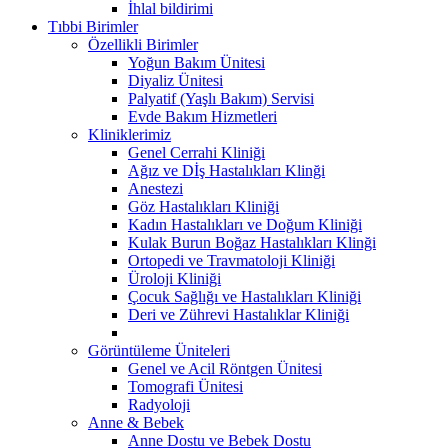
İhlal bildirimi
Tıbbi Birimler
Özellikli Birimler
Yoğun Bakım Ünitesi
Diyaliz Ünitesi
Palyatif (Yaşlı Bakım) Servisi
Evde Bakım Hizmetleri
Kliniklerimiz
Genel Cerrahi Kliniği
Ağız ve Dİş Hastalıkları Klinği
Anestezi
Göz Hastalıkları Kliniği
Kadın Hastalıkları ve Doğum Kliniği
Kulak Burun Boğaz Hastalıkları Klinği
Ortopedi ve Travmatoloji Kliniği
Üroloji Kliniği
Çocuk Sağlığı ve Hastalıkları Kliniği
Deri ve Zührevi Hastalıklar Kliniği
Görüntüleme Üniteleri
Genel ve Acil Röntgen Ünitesi
Tomografi Ünitesi
Radyoloji
Anne & Bebek
Anne Dostu ve Bebek Dostu