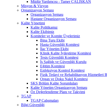
Müdür Yardımcısı - Tamer ÇALIŞKAN
Misyon & Vizyon
Organizasyon Şeması
Organizasyon Şeması
Hastane Organizasyon Şeması
Kalite Yönetimi
Kalite Politikamız
Kalite Ekibimiz
Komiteler ve Komite Üyelerimiz
Bina Turu Ekibi
Hasta Güvenliği Komitesi
İlaç Yönetim Ekibi
Klinik Kalite İyileştirme Komitesi
Tesis Güvenliği Komitesi
İş Sağlığı ve Güvenliği Kurulu
Eğitim Komitesi
Enfeksiyon Kontrol Komitesi
Fizik Tedavi ve Rehabilitasyon Hizmetleri 
Organ ve Doku Nakil Komitesi
SKS Bölüm Kalite Sorumluları
Kalite Yönetim Organizasyon Şeması
Öz Değerlendirme Planı ve Takvimi
TGAP
TGAP Çalışmaları
Bilgi Güvenliği